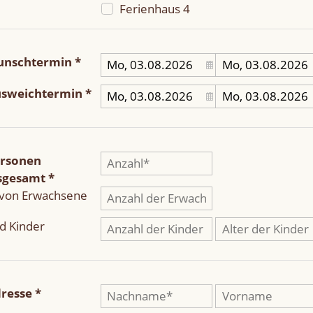
Ferienhaus 4
nschtermin *
sweichtermin *
rsonen
sgesamt *
von Erwachsene
d Kinder
resse *