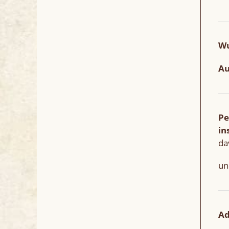
Wu
Au
Pe
in
da
un
Ad